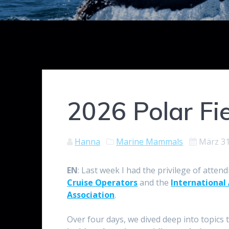
2026 Polar Fi
Hanna
Marine Mammals
März 31
EN
: Last week I had the privilege of atten
Cruise Operators
and the
International
Association
.
Over four days, we dived deep into topics t