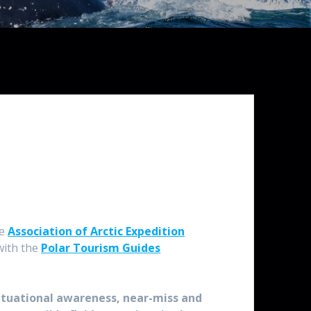
e
Association of Arctic Expedition
with the
Polar Tourism Guides
ituational awareness, near-miss and