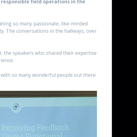
 responsible field operations in the
eting so many passionate, like-minded
y. The conversations in the hallways, over
, the speakers who shared their expertise
ience.
n with so many wonderful people out there