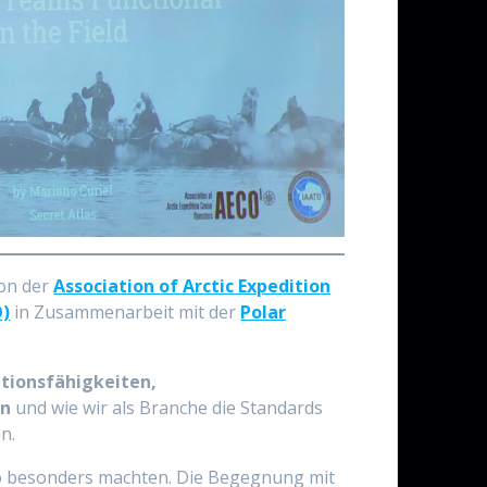
von der
Association of Arctic Expedition
O)
in Zusammenarbeit mit der
Polar
ionsfähigkeiten,
en
und wie wir als Branche die Standards
n.
so besonders machten. Die Begegnung mit