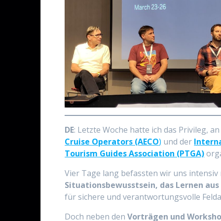
DE
: Letzte Woche hatte ich das Privileg, a
Cruise Operators (AECO
)
und der
Intern
Tourism Guides Association (PTGA)
orga
Vier Tage lang befassten wir uns intensiv 
Situationsbewusstsein, das Lernen aus
für sichere und verantwortungsvolle Felda
Doch neben den
Vorträgen und Worksh