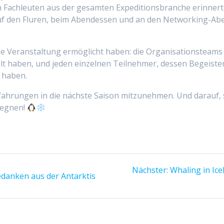
n Fachleuten aus der gesamten Expeditionsbranche erinnert
auf den Fluren, beim Abendessen und an den Networking-Ab
ese Veranstaltung ermöglicht haben: die Organisationsteams
ilt haben, und jeden einzelnen Teilnehmer, dessen Begeiste
 haben.
 Erfahrungen in die nächste Saison mitzunehmen. Und darau
gegnen!
Nächster
Nächster:
Whaling in Ice
edanken aus der Antarktis
Beitrag: