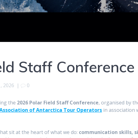
eld Staff Conference
, 2026
|
0
ding the
2026 Polar Field Staff Conference
, organised by th
 Association of Antarctica Tour Operators
in association 
hat sit at the heart of what we do:
communication skills, s