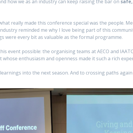
 and how we as an industry can keep raising the bar on
safe,
hat really made this conference special was the people. Me
industry reminded me why I love being part of this communit
gs were every bit as valuable as the formal programme.
is event possible: the organising teams at AECO and IAATO
nt whose enthusiasm and openness made it such a rich exper
 learnings into the next season. And to crossing paths agai