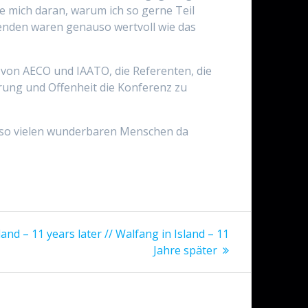
e mich daran, warum ich so gerne Teil
enden waren genauso wertvoll wie das
 von AECO und IAATO, die Referenten, die
rung und Offenheit die Konferenz zu
f, so vielen wunderbaren Menschen da
land – 11 years later // Walfang in Island – 11
Jahre später