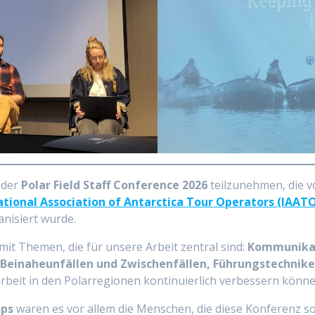
n der
Polar Field Staff Conference 2026
teilzunehmen, die 
ational Association of Antarctica Tour Operators (IAAT
nisiert wurde.
mit Themen, die für unsere Arbeit zentral sind:
Kommunikat
 Beinaheunfällen und Zwischenfällen, Führungstechnik
rbeit in den Polarregionen kontinuierlich verbessern könne
ops
waren es vor allem die Menschen, die diese Konferenz 