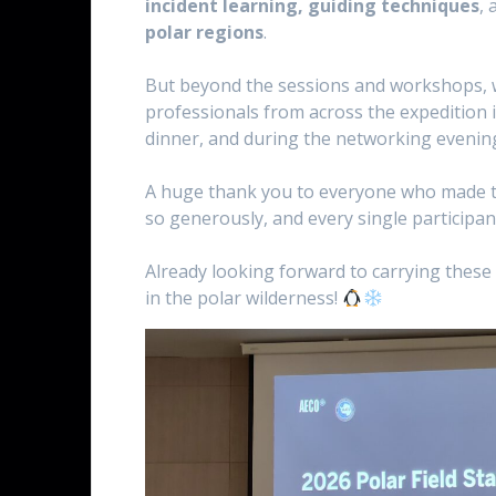
incident learning, guiding techniques
,
polar regions
.
But beyond the sessions and workshops, w
professionals from across the expedition 
dinner, and during the networking evenin
A huge thank you to everyone who made th
so generously, and every single participa
Already looking forward to carrying these
in the polar wilderness!